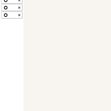
✖
✖
✖