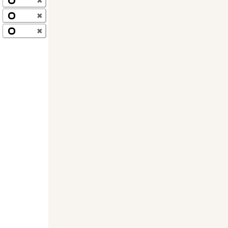
✖
✖
✖