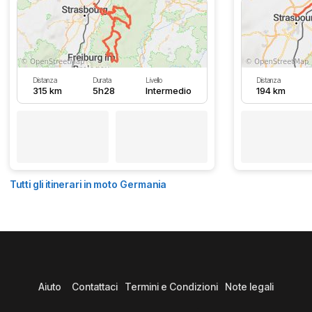
Distanza
Durata
Livello
Distanza
315 km
5h28
Intermedio
194 km
Tutti gli itinerari in moto Germania
Aiuto
Contattaci
Termini e Condizioni
Note legali