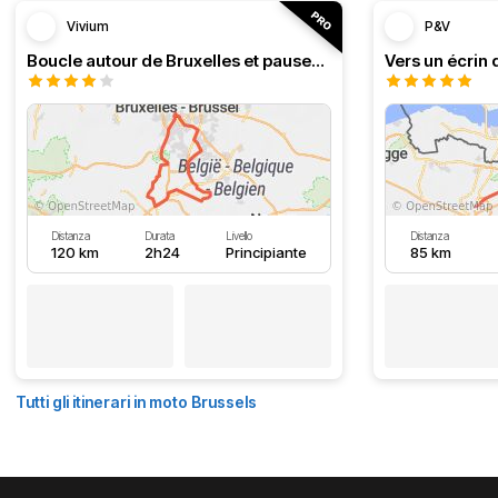
Vivium
P&V
Boucle autour de Bruxelles et pauses au bord de l'eau
Vers un écrin 
Distanza
Durata
Livello
Distanza
120 km
2h24
Principiante
85 km
Tutti gli itinerari in moto Brussels