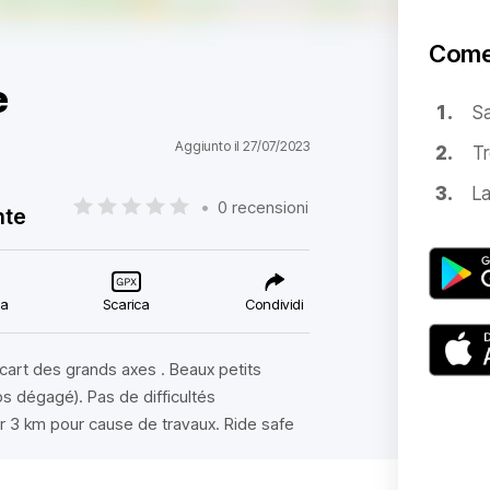
Come
e
S
Aggiunto il 27/07/2023
Tr
La
•
0 recensioni
nte
ca
Scarica
Condividi
’écart des grands axes . Beaux petits
ps dégagé). Pas de difficultés
ur 3 km pour cause de travaux. Ride safe