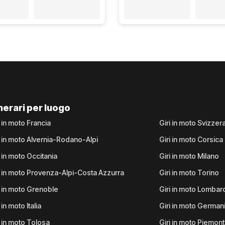
inerari per luogo
i in moto Francia
Giri in moto Svizzer
i in moto Alvernia-Rodano-Alpi
Giri in moto Corsica
i in moto Occitania
Giri in moto Milano
i in moto Provenza-Alpi-Costa Azzurra
Giri in moto Torino
i in moto Grenoble
Giri in moto Lombar
 in moto Italia
Giri in moto German
i in moto Tolosa
Giri in moto Piemon