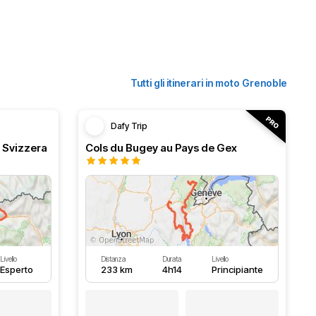
Tutti gli itinerari in moto Grenoble
Dafy Trip
e Svizzera
Cols du Bugey au Pays de Gex
Livello
Distanza
Durata
Livello
Esperto
233 km
4h14
Principiante