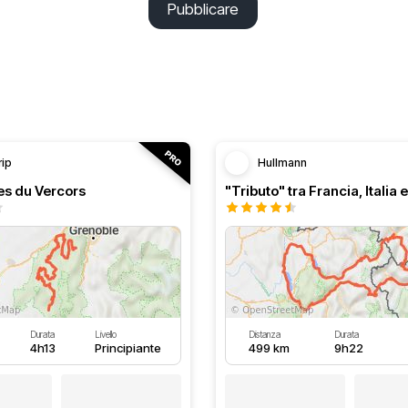
Pubblicare
rip
Hullmann
es du Vercors
"Tributo" tra Francia, Italia 
Durata
Livello
Distanza
Durata
4h13
Principiante
499 km
9h22