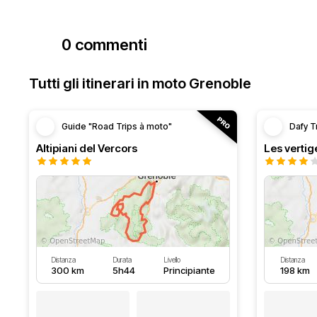
0 commenti
Tutti gli itinerari in moto Grenoble
Guide "Road Trips à moto"
Dafy T
Altipiani del Vercors
Les vertig
Distanza
Durata
Livello
Distanza
300 km
5h44
Principiante
198 km