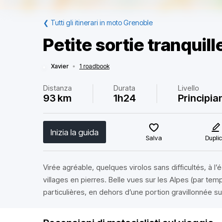
❮
Tutti gli itinerari in moto Grenoble
Petite sortie tranquill
Xavier
•
1 roadbook
Distanza
Durata
Livello
93 km
1h24
Principia
Inizia la guida
Salva
Dupli
Virée agréable, quelques virolos sans difficultés, à l
villages en pierres. Belle vues sur les Alpes (par tem
particulières, en dehors d’une portion gravillonnée s