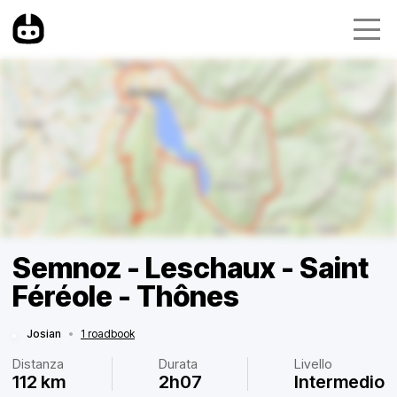
Semnoz - Leschaux - Saint
Féréole - Thônes
Josian
•
1 roadbook
Distanza
Durata
Livello
112 km
2h07
Intermedio