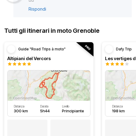
Rispondi
Tutti gli itinerari in moto Grenoble
Guide "Road Trips à moto"
Dafy Trip
Altipiani del Vercors
Les vertiges 
Distanza
Durata
Livello
Distanza
300 km
5h44
Principiante
198 km