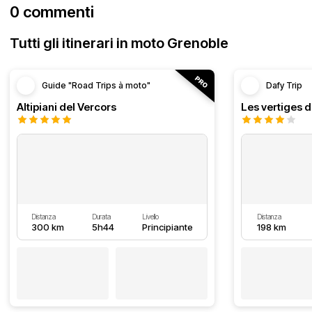
0 commenti
Tutti gli itinerari in moto Grenoble
Guide "Road Trips à moto"
Dafy Trip
Altipiani del Vercors
Les vertiges 
Distanza
Durata
Livello
Distanza
300 km
5h44
Principiante
198 km