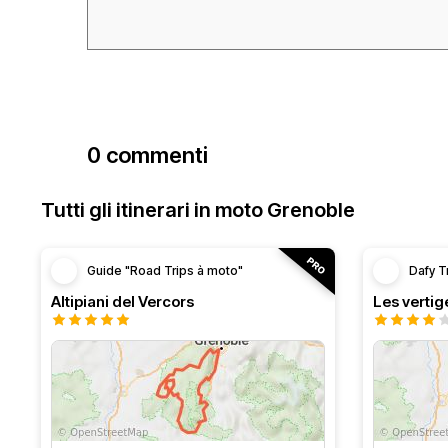
0 commenti
Tutti gli itinerari in moto Grenoble
Guide "Road Trips à moto"
Dafy T
Altipiani del Vercors
Les vertig