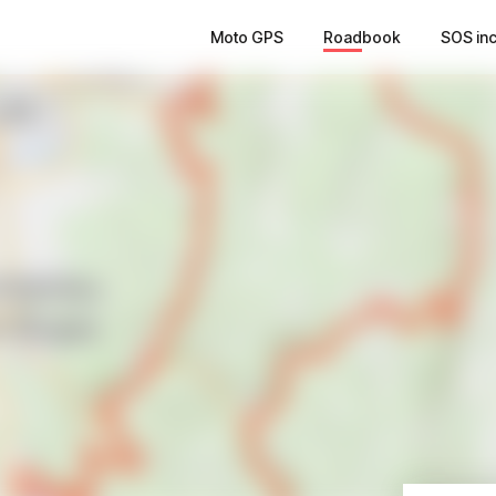
Moto GPS
Roadbook
SOS in