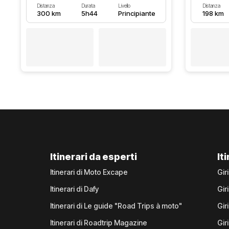
Distanza
Durata
Livello
Distanza
300 km
5h44
Principiante
198 km
Itinerari da esperti
It
Itinerari di Moto Excape
Gir
Itinerari di Dafy
Gir
Itinerari di Le guide "Road Trips à moto"
Gir
Itinerari di Roadtrip Magazine
Gir