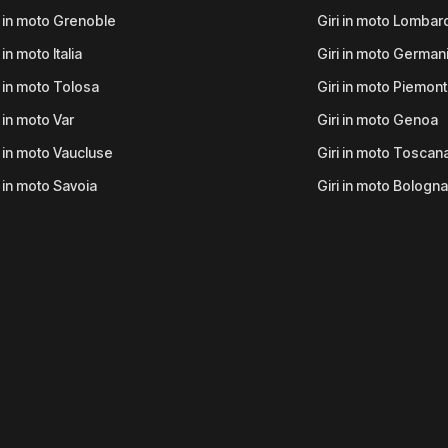
i in moto Grenoble
Giri in moto Lombar
 in moto Italia
Giri in moto German
i in moto Tolosa
Giri in moto Piemon
i in moto Var
Giri in moto Genoa
i in moto Vaucluse
Giri in moto Toscan
i in moto Savoia
Giri in moto Bologna