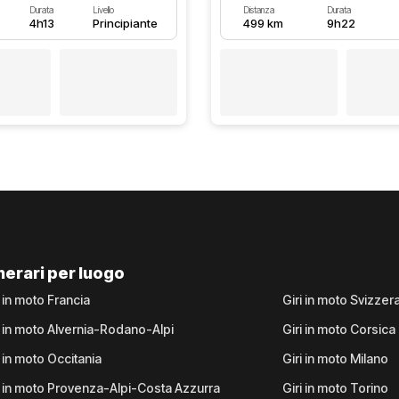
Durata
Livello
Distanza
Durata
4h13
Principiante
499 km
9h22
inerari per luogo
i in moto Francia
Giri in moto Svizzer
i in moto Alvernia-Rodano-Alpi
Giri in moto Corsica
i in moto Occitania
Giri in moto Milano
i in moto Provenza-Alpi-Costa Azzurra
Giri in moto Torino