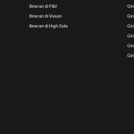
Itinerari di P&V
Gir
Itinerari di Vivium
Giri
Itinerari di High Side
Gir
Gir
Gir
Gir