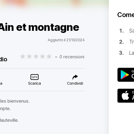
Come
'Ain et montagne
S
Aggiunto il 21/10/2024
Tr
La
•
0 recensioni
dio
ca
Scarica
Condividi
 les bienvenus.
mpte.
Hauteville.