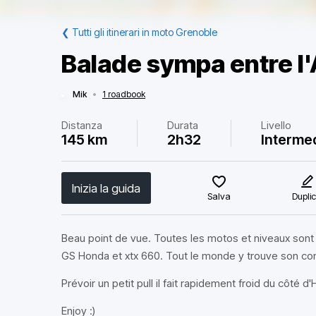
❮
Tutti gli itinerari in moto Grenoble
Balade sympa entre l
Mik
•
1 roadbook
Distanza
Durata
Livello
145 km
2h32
Interme
Inizia la guida
Salva
Dupli
Beau point de vue. Toutes les motos et niveaux sont
GS Honda et xtx 660. Tout le monde y trouve son co
Prévoir un petit pull il fait rapidement froid du côté d'
Enjoy :)