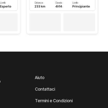
Livello
Distanza
Durata
Livello
Esperto
233 km
4h14
Principiante
Aiuto
a
Contattaci
Termini e Condizioni