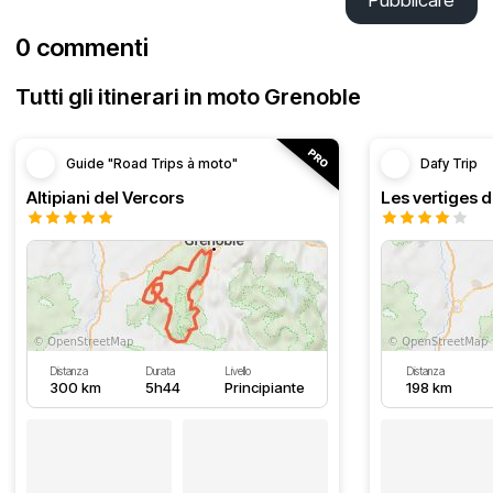
Pubblicare
0 commenti
Tutti gli itinerari in moto Grenoble
Guide "Road Trips à moto"
Dafy Trip
Altipiani del Vercors
Les vertiges 
Distanza
Durata
Livello
Distanza
300 km
5h44
Principiante
198 km