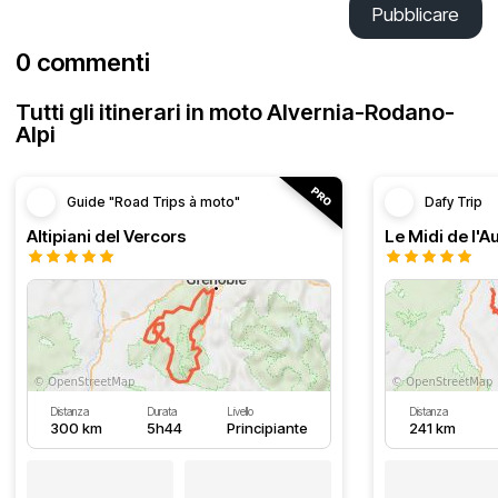
Pubblicare
0 commenti
Tutti gli itinerari in moto Alvernia-Rodano-
Alpi
Guide "Road Trips à moto"
Dafy Trip
Altipiani del Vercors
Le Midi de l'
Distanza
Durata
Livello
Distanza
300 km
5h44
Principiante
241 km