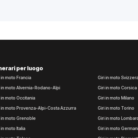
inerari per luogo
i in moto Francia
Giri in moto Svizzer
i in moto Alvernia-Rodano-Alpi
Giri in moto Corsica
i in moto Occitania
Giri in moto Milano
i in moto Provenza-Alpi-Costa Azzurra
Giri in moto Torino
i in moto Grenoble
Giri in moto Lombar
 in moto Italia
Giri in moto German