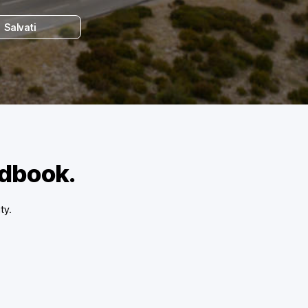
Salvati
adbook.
ty.