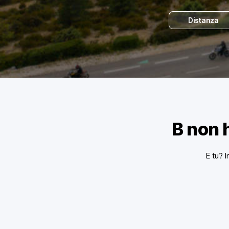
Distanza
B non 
E tu? I