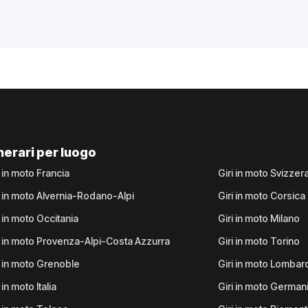
inerari per luogo
i in moto Francia
Giri in moto Svizzer
i in moto Alvernia-Rodano-Alpi
Giri in moto Corsica
i in moto Occitania
Giri in moto Milano
i in moto Provenza-Alpi-Costa Azzurra
Giri in moto Torino
i in moto Grenoble
Giri in moto Lombar
 in moto Italia
Giri in moto German