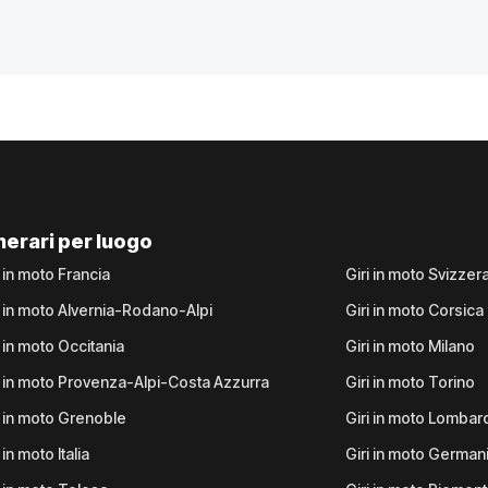
inerari per luogo
i in moto Francia
Giri in moto Svizzer
i in moto Alvernia-Rodano-Alpi
Giri in moto Corsica
i in moto Occitania
Giri in moto Milano
i in moto Provenza-Alpi-Costa Azzurra
Giri in moto Torino
i in moto Grenoble
Giri in moto Lombar
 in moto Italia
Giri in moto German