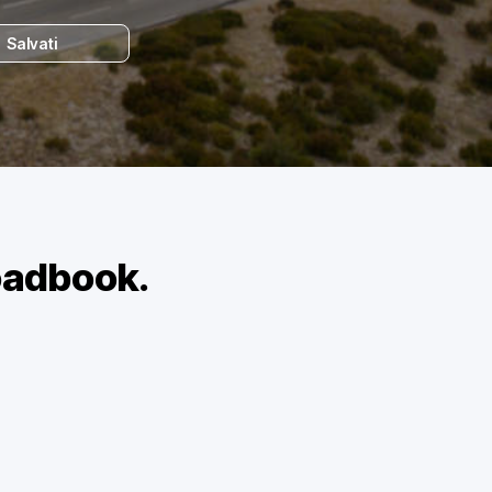
Salvati
oadbook.