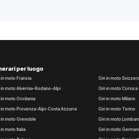
inerari per luogo
i in moto Francia
Giri in moto Svizzer
i in moto Alvernia-Rodano-Alpi
Giri in moto Corsica
i in moto Occitania
Giri in moto Milano
i in moto Provenza-Alpi-Costa Azzurra
Giri in moto Torino
i in moto Grenoble
Giri in moto Lombar
 in moto Italia
Giri in moto German