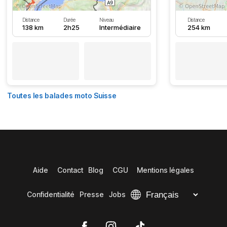
Distance
Durée
Niveau
Distance
138 km
2h25
Intermédiaire
254 km
Toutes les balades moto Suisse
Aide
Contact
Blog
CGU
Mentions légales
Confidentialité
Presse
Jobs