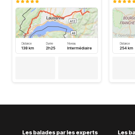
Distance
Durée
Niveau
Distance
138 km
2h25
Intermédiaire
254 km
Les balades par les experts
Les ba