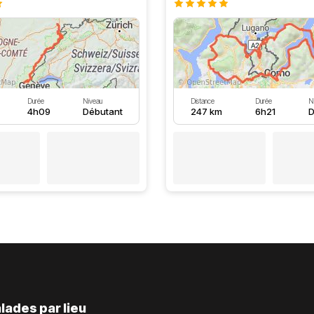
Durée
Niveau
Distance
Durée
N
4h09
Débutant
247 km
6h21
D
lades par lieu