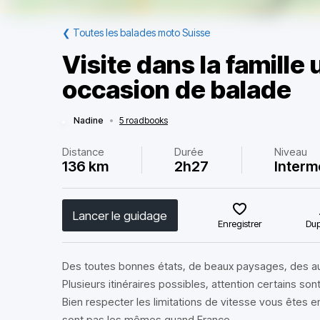
❮
Toutes les balades moto Suisse
Visite dans la famille 
occasion de balade
Nadine
•
5 roadbooks
Distance
Durée
Niveau
136 km
2h27
Interm
Lancer le guidage
Enregistrer
Dup
Des toutes bonnes états, de beaux paysages, des a
Plusieurs itinéraires possibles, attention certains sont 
Bien respecter les limitations de vitesse vous êtes e
sont pas les mêmes quand France.