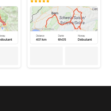
iveau
Distance
Durée
Niveau
ébutant
401 km
6h05
Débutant