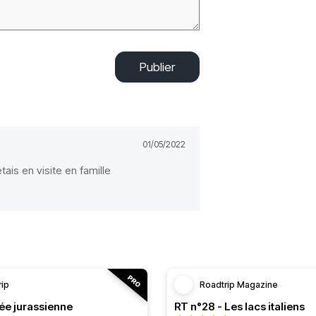
Publier
01/05/2022
étais en visite en famille
rip
Roadtrip Magazine
ée jurassienne
RT n°28 - Les lacs italiens