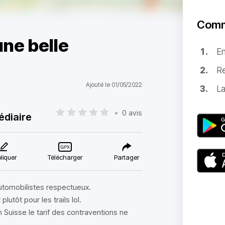
Comm
une belle
E
Re
Ajouté le 01/05/2022
La
•
0 avis
édiaire
liquer
Télécharger
Partager
utomobilistes respectueux.
plutôt pour les trails lol.
n Suisse le tarif des contraventions ne