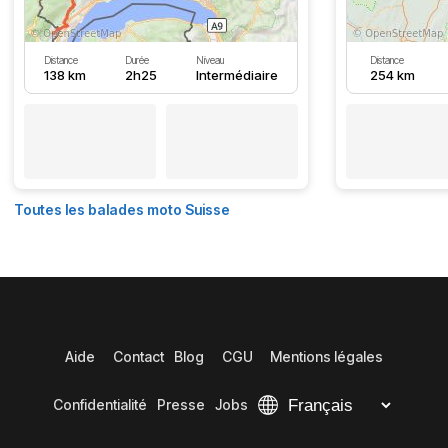
Distance
Durée
Niveau
Distance
138 km
2h25
Intermédiaire
254 km
Toutes les balades moto Suisse
Aide
Contact
Blog
CGU
Mentions légales
Confidentialité
Presse
Jobs