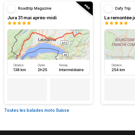
Roadtrip Magazine
Dafy Trip
Jura 31 mai après-midi
La remontée j
Distance
Durée
Niveau
Distance
138 km
2h25
Intermédiaire
254 km
Toutes les balades moto Suisse