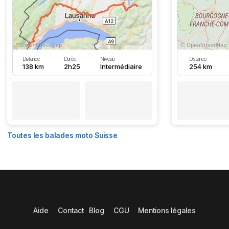
Distance
Durée
Niveau
Distance
138 km
2h25
Intermédiaire
254 km
Toutes les balades moto Suisse
Aide
Contact
Blog
CGU
Mentions légales