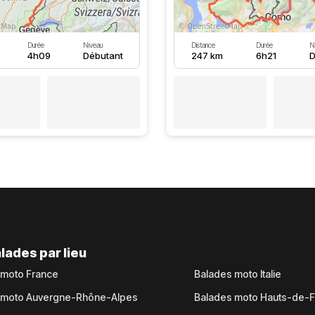
Durée
Niveau
Distance
Durée
N
4h09
Débutant
247 km
6h21
D
lades par lieu
 moto France
Balades moto Italie
 moto Auvergne-Rhône-Alpes
Balades moto Hauts-de-