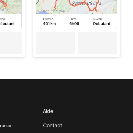
iveau
Distance
Durée
Niveau
ébutant
401 km
6h05
Débutant
Aide
Contact
France