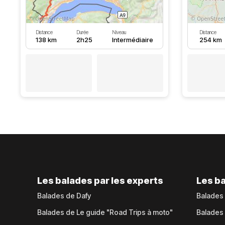
Distance
Durée
Niveau
Distance
138 km
2h25
Intermédiaire
254 km
Les balades par les experts
Les ba
Balades de Dafy
Balades
Balades de Le guide "Road Trips à moto"
Balades