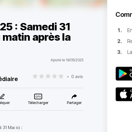
Comm
25 : Samedi 31
E
u matin après la
Re
La
Ajouté le 19/05/2025
•
0 avis
édiaire
liquer
Télécharger
Partager
31 Mai ici :