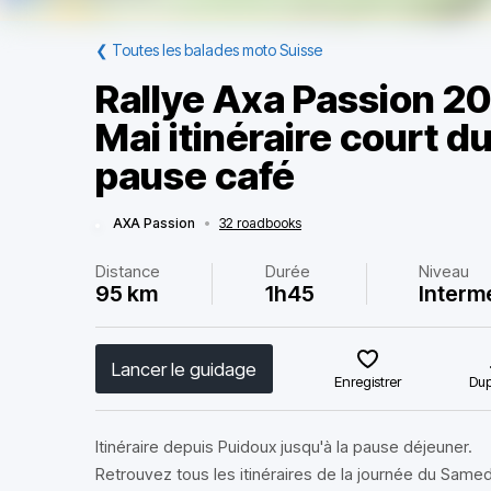
❮
Toutes les balades moto Suisse
Rallye Axa Passion 20
Mai itinéraire court d
pause café
AXA Passion
•
32 roadbooks
Distance
Durée
Niveau
95 km
1h45
Interm
Lancer le guidage
Enregistrer
Dup
Itinéraire depuis Puidoux jusqu'à la pause déjeuner.
Retrouvez tous les itinéraires de la journée du Samedi 