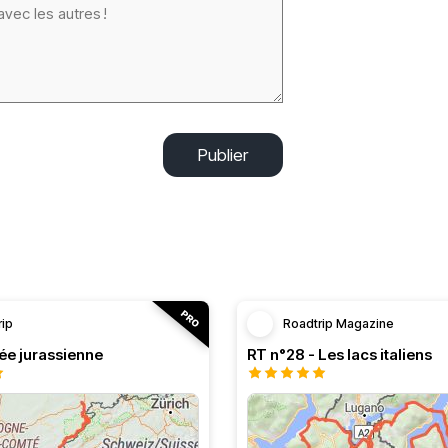
Publier
rip
Roadtrip Magazine
ée jurassienne
RT n°28 - Les lacs italiens