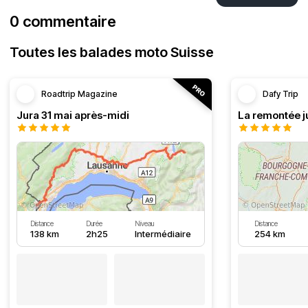
0 commentaire
Toutes les balades moto Suisse
Roadtrip Magazine
Dafy Trip
Jura 31 mai après-midi
La remontée j
Distance
Durée
Niveau
Distance
138 km
2h25
Intermédiaire
254 km