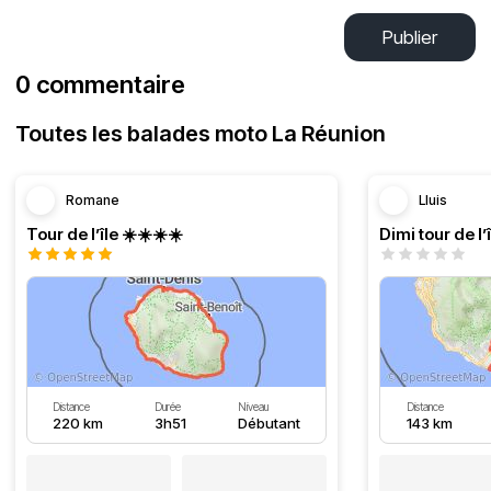
Publier
0 commentaire
Toutes les balades moto La Réunion
Romane
Lluis
Tour de l’île ☀️☀️☀️☀️
Distance
Durée
Niveau
Distance
220 km
3h51
Débutant
143 km