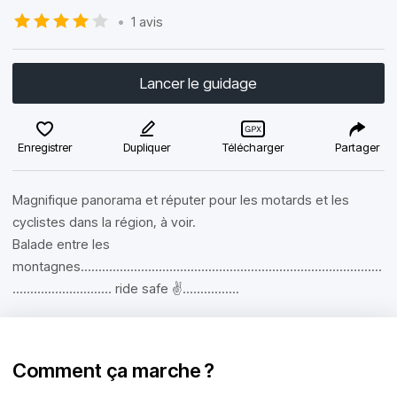
•
1 avis
Lancer le guidage
Enregistrer
Dupliquer
Télécharger
Partager
Magnifique panorama et réputer pour les motards et les
cyclistes dans la région, à voir.
Balade entre les
montagnes.....................................................................................
............................ ride safe ✌️................
Comment ça marche ?