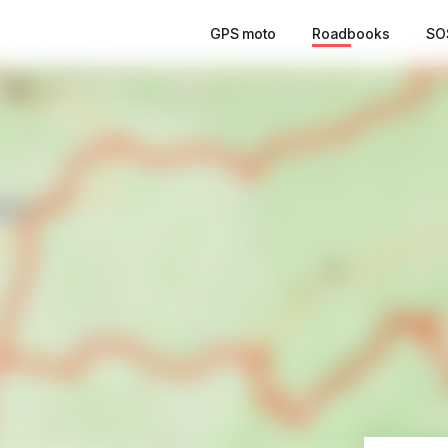
GPS moto
Roadbooks
SO