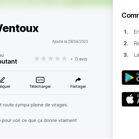
Comm
Ventoux
E
Ajouté le 28/04/2023
Re
La
au
•
0 avis
utant
liquer
Télécharger
Partager
t route sympa pleine de virages.
i pour voir ce que ça donne vraiment