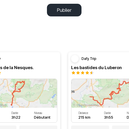
Publier
y
Dafy Trip
s de la Nesques.
Les bastides du Luberon
Durée
Niveau
Distance
Durée
N
3h22
Débutant
215 km
3h55
D