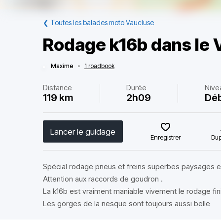
❮
Toutes les balades moto Vaucluse
Rodage k16b dans le 
Maxime
•
1 roadbook
Distance
Durée
Nive
119 km
2h09
Déb
Lancer le guidage
Enregistrer
Dup
Spécial rodage pneus et freins superbes paysages e
Attention aux raccords de goudron .
La k16b est vraiment maniable vivement le rodage fin
Les gorges de la nesque sont toujours aussi belle