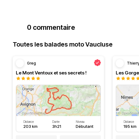
0 commentaire
Toutes les balades moto Vaucluse
Greg
Thierr
Le Mont Ventoux et ses secrets !
Les Gorge
Distance
Durée
Niveau
Distance
203 km
3h21
Débutant
195 km