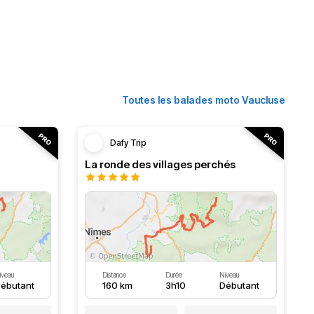
Toutes les balades moto Vaucluse
Dafy Trip
La ronde des villages perchés
iveau
Distance
Durée
Niveau
ébutant
160 km
3h10
Débutant