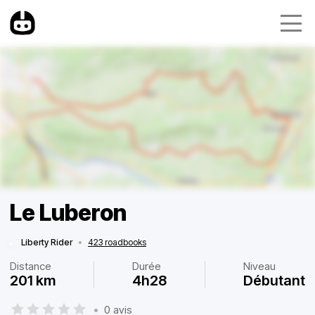
Le Luberon
Liberty Rider
•
423 roadbooks
Distance
Durée
Niveau
201 km
4h28
Débutant
•
0 avis