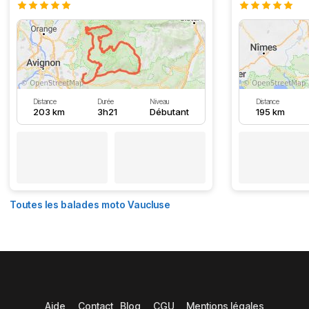
Distance
Durée
Niveau
Distance
203 km
3h21
Débutant
195 km
Toutes les balades moto Vaucluse
Aide
Contact
Blog
CGU
Mentions légales