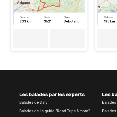
Distance
Durée
Niveau
Distance
203 km
3h21
Débutant
195 km
Les balades par les experts
Les ba
Balades de Dafy
Balades
Balades de Le guide "Road Trips à moto"
Balades