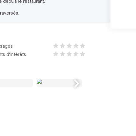
 depuis le restaurant.
traversés.
sages
nts d’intérêts