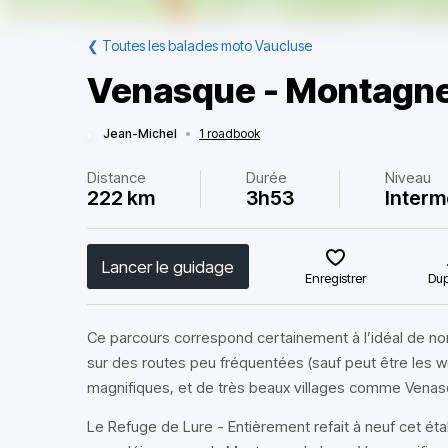
❮
Toutes les balades moto Vaucluse
Venasque - Montagne
Jean-Michel
•
1 roadbook
Distance
Durée
Niveau
222 km
3h53
Interm
Lancer le guidage
Enregistrer
Dup
Ce parcours correspond certainement à l’idéal de n
sur des routes peu fréquentées (sauf peut être les
magnifiques, et de très beaux villages comme Venas
Le Refuge de Lure - Entièrement refait à neuf cet ét