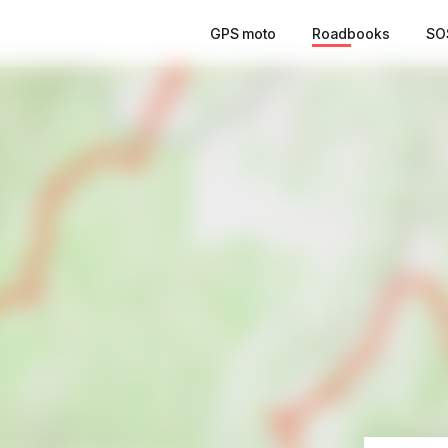
GPS moto
Roadbooks
SO