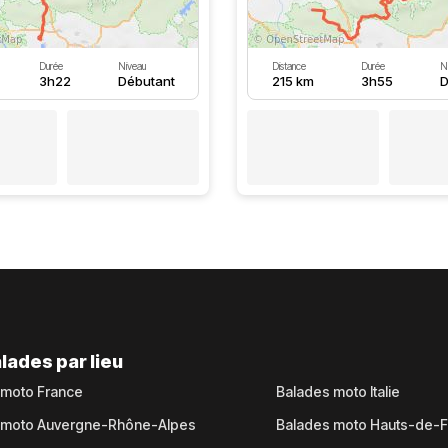
Durée
Niveau
Distance
Durée
N
3h22
Débutant
215 km
3h55
D
lades par lieu
 moto France
Balades moto Italie
 moto Auvergne-Rhône-Alpes
Balades moto Hauts-de-