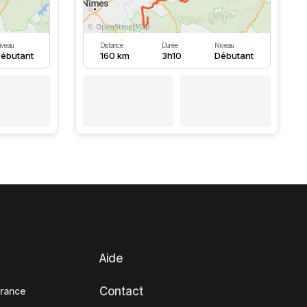
iveau
Distance
Durée
Niveau
ébutant
160 km
3h10
Débutant
Aide
Contact
France