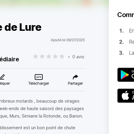
Comm
 de Lure
E
Ajouté le 09/07/2025
Re
La
•
0 avis
édiaire
liquer
Télécharger
Partager
ombreux motards , beaucoup de virages
 week-ends de haute saison) des paysages
que, Murs, Simiane la Rotonde, ou Banon.
ablissement est un bon point de chute