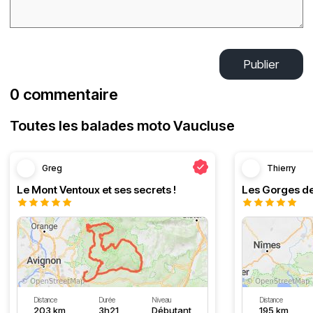
Publier
0 commentaire
Toutes les balades moto Vaucluse
Greg
Thierry
Le Mont Ventoux et ses secrets !
Les Gorges de
Distance
Durée
Niveau
Distance
203 km
3h21
Débutant
195 km