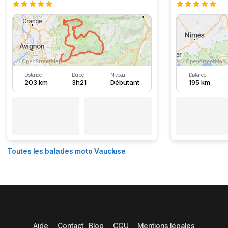
Distance
Durée
Niveau
Distance
203 km
3h21
Débutant
195 km
Toutes les balades moto Vaucluse
Aide
Contact
Blog
CGU
Mentions légales