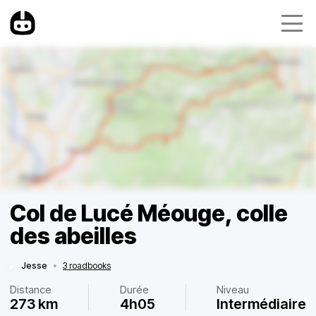
Col de Lucé Méouge, colle
des abeilles
Jesse
•
3 roadbooks
Distance
Durée
Niveau
273 km
4h05
Intermédiaire