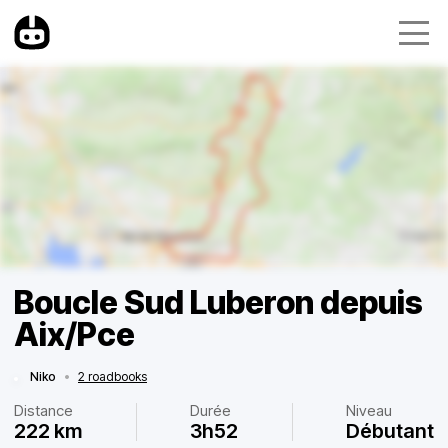
Boucle Sud Luberon depuis
Aix/Pce
Niko
•
2 roadbooks
Distance
Durée
Niveau
222 km
3h52
Débutant