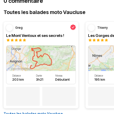
0 commentaire
Toutes les balades moto Vaucluse
Greg
Thierry
Le Mont Ventoux et ses secrets !
Les Gorges de
Distance
Durée
Niveau
Distance
203 km
3h21
Débutant
195 km
Toutes les balades moto Vaucluse