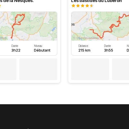
s de la Nesques.
Les bastides du Luberon
Durée
Niveau
Distance
Durée
N
3h22
Débutant
215 km
3h55
D