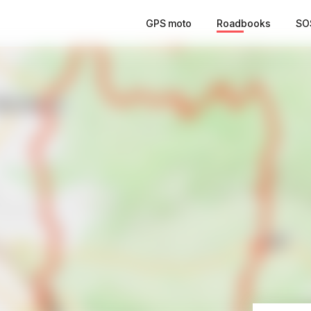
GPS moto
Roadbooks
SO