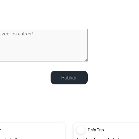
Publier
y
Dafy Trip