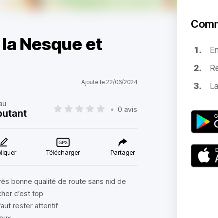
Comm
 la Nesque et
E
Re
Ajouté le 22/06/2024
La
au
•
0 avis
utant
liquer
Télécharger
Partager
très bonne qualité de route sans nid de
cher c’est top
aut rester attentif
toux