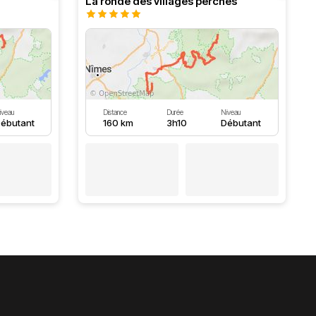
La ronde des villages perchés
iveau
Distance
Durée
Niveau
ébutant
160 km
3h10
Débutant