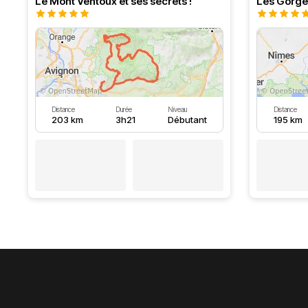
Le Mont Ventoux et ses secrets !
Les Gorge
Distance
Durée
Niveau
Distance
203 km
3h21
Débutant
195 km