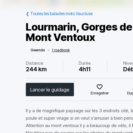
❮
Toutes les balades moto Vaucluse
Lourmarin, Gorges de
Mont Ventoux
Gwendo
•
1 roadbook
Distance
Durée
Nive
244 km
4h11
Déb
Lancer le guidage
Enregistrer
Dup
Il y a de magnifique paysage sur les 3 endroits cité, 
poule et super virage si on veut s’amuser à bien pen
Attention au mont ventoux il y a beaucoup de vélo, il f
N’oubliez pas de sourire sur les photos du mont ven