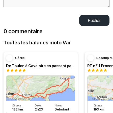
Publier
0 commentaire
Toutes les balades moto Var
Cécile
Roadtrip M
De Toulon à Cavalaire en passant par la côte
Distance
Durée
Niveau
Distance
132 km
2h23
Débutant
193 km