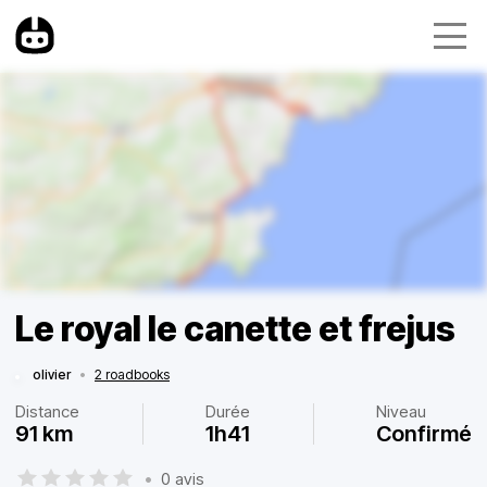
Le royal le canette et frejus
olivier
•
2 roadbooks
Distance
Durée
Niveau
91 km
1h41
Confirmé
•
0 avis