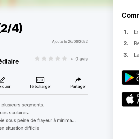
Comm
(2/4)
E
Ajouté le 26/06/2022
Re
La
•
0 avis
édiaire
liquer
Télécharger
Partager
 en plusieurs segments.
ces scolaires.
voie sous peine de frayeur à minima...
situation difficile.