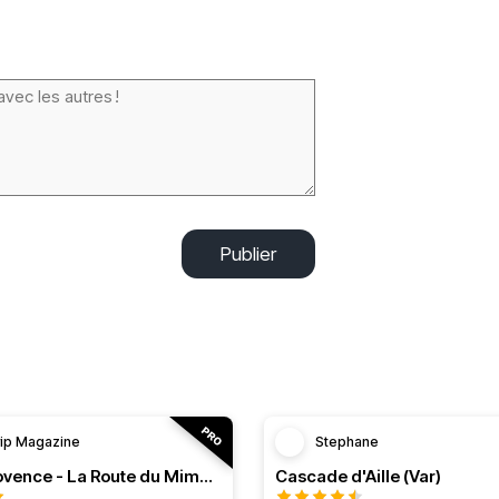
Publier
rip Magazine
Stephane
RT n°11 Provence - La Route du Mimosa
Cascade d'Aille (Var)