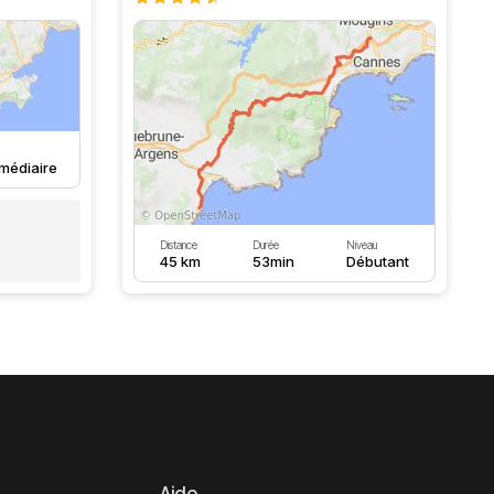
rmédiaire
Distance
Durée
Niveau
45 km
53min
Débutant