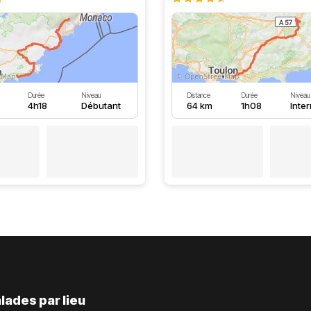
Durée
Niveau
Distance
Durée
Niveau
4h18
Débutant
64 km
1h08
Inte
lades par lieu