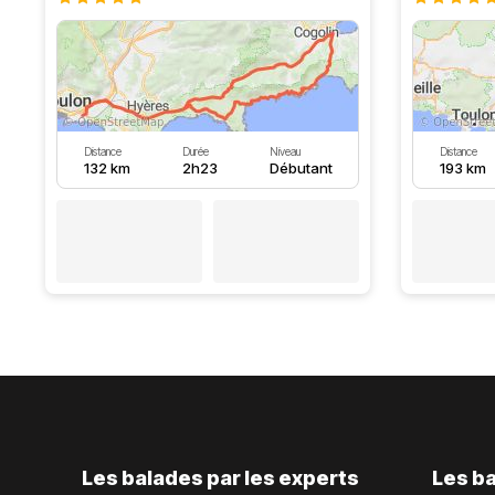
Distance
Durée
Niveau
Distance
132 km
2h23
Débutant
193 km
Les balades par les experts
Les ba