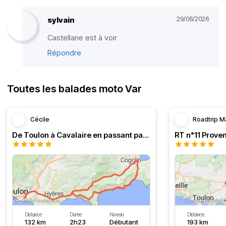
sylvain
29/06/2026
Castellane est à voir
Répondre
Toutes les balades moto Var
Cécile
Roadtrip M
De Toulon à Cavalaire en passant par la côte
Distance
Durée
Niveau
Distance
132 km
2h23
Débutant
193 km