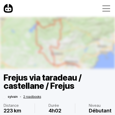
Frejus via taradeau /
castellane / Frejus
sylvain
•
2 roadbooks
Distance
Durée
Niveau
223 km
4h02
Débutant