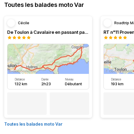
Toutes les balades moto Var
Cécile
Roadtrip M
De Toulon à Cavalaire en passant par la côte
Distance
Durée
Niveau
Distance
132 km
2h23
Débutant
193 km
Toutes les balades moto Var