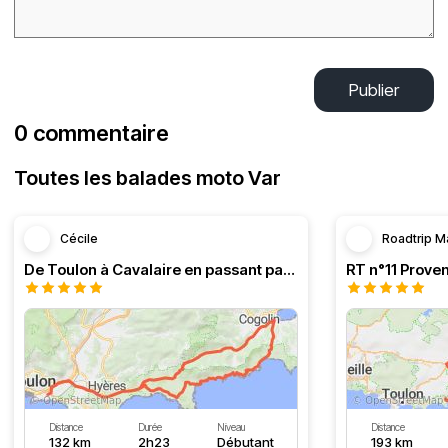
Publier
0 commentaire
Toutes les balades moto Var
Cécile
Roadtrip M
De Toulon à Cavalaire en passant par la côte
Distance
Durée
Niveau
Distance
132 km
2h23
Débutant
193 km