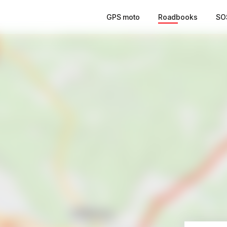
GPS moto
Roadbooks
SO