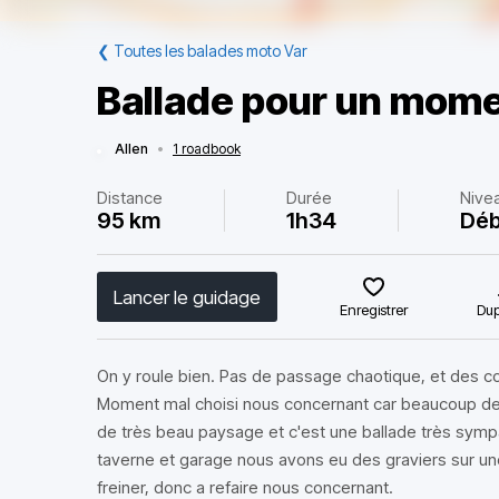
❮
Toutes les balades moto Var
Ballade pour un mom
Allen
•
1 roadbook
Distance
Durée
Nive
95 km
1h34
Déb
Lancer le guidage
Enregistrer
Dup
On y roule bien. Pas de passage chaotique, et des c
Moment mal choisi nous concernant car beaucoup de 
de très beau paysage et c'est une ballade très sympa
taverne et garage nous avons eu des graviers sur un
freiner, donc a refaire nous concernant.