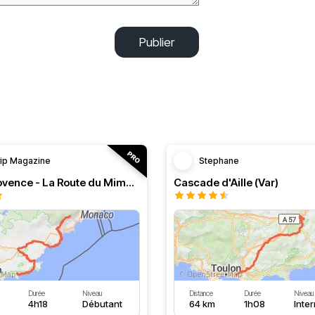
Publier
rip Magazine
Stephane
RT n°11 Provence - La Route du Mimosa
Cascade d'Aille (Var)
Durée
Niveau
Distance
Durée
Niveau
4h18
Débutant
64 km
1h08
Inte