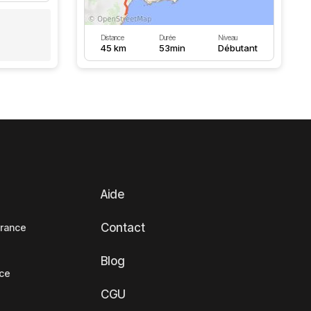
Distance
Durée
Niveau
45 km
53min
Débutant
Aide
Contact
France
Blog
nce
CGU