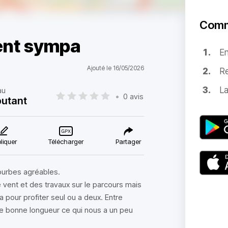
Comm
ent sympa
E
Ajouté le 16/05/2026
Re
La
au
•
0 avis
utant
liquer
Télécharger
Partager
ourbes agréables.
vent et des travaux sur le parcours mais
 pour profiter seul ou a deux. Entre
e bonne longueur ce qui nous a un peu