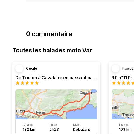
0 commentaire
Toutes les balades moto Var
Cécile
Roadt
De Toulon à Cavalaire en passant par la côte
Distance
Durée
Niveau
Distance
132 km
2h23
Débutant
193 km