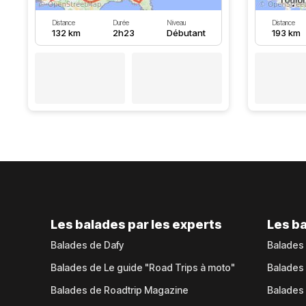
Distance
Durée
Niveau
Distance
132 km
2h23
Débutant
193 km
Les balades par les experts
Les ba
Balades de Dafy
Balades
Balades de Le guide "Road Trips à moto"
Balades
Balades de Roadtrip Magazine
Balades 