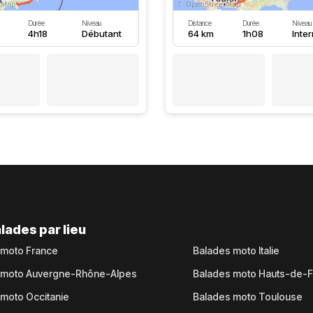
Durée
Niveau
Distance
Durée
Niveau
4h18
Débutant
64 km
1h08
Inte
lades par lieu
 moto France
Balades moto Italie
 moto Auvergne-Rhône-Alpes
Balades moto Hauts-de-
moto Occitanie
Balades moto Toulouse