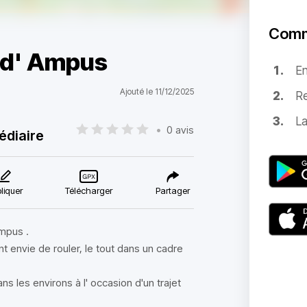
Comm
e d' Ampus
E
Ajouté le 11/12/2025
Re
La
•
0 avis
édiaire
liquer
Télécharger
Partager
ampus .
t envie de rouler, le tout dans un cadre
ns les environs à l' occasion d'un trajet