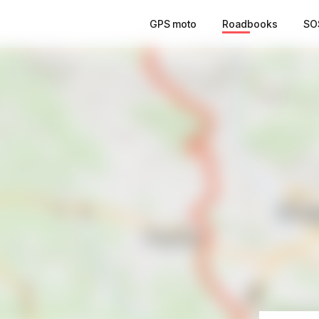
GPS moto
Roadbooks
SO