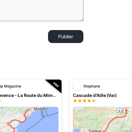
Publier
rip Magazine
Stephane
RT n°11 Provence - La Route du Mimosa
Cascade d'Aille (Var)