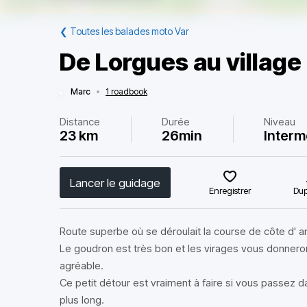
❮
Toutes les balades moto Var
De Lorgues au villag
Marc
•
1 roadbook
Distance
Durée
Niveau
23 km
26min
Interm
Lancer le guidage
Enregistrer
Dup
Route superbe où se déroulait la course de côte d' 
Le goudron est très bon et les virages vous donneron
agréable.
Ce petit détour est vraiment à faire si vous passez da
plus long.