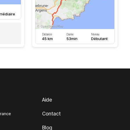
rmédiaire
Distance
Durée
Niveau
45 km
53min
Débutant
Aide
Contact
France
Blog