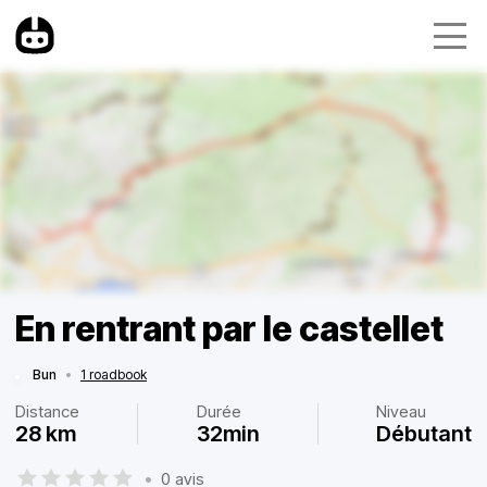
En rentrant par le castellet
Bun
•
1 roadbook
Distance
Durée
Niveau
28 km
32min
Débutant
•
0 avis