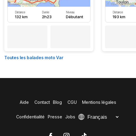
Distance
Durée
Niveau
Distance
132 km
2h23
Débutant
193 km
Toutes les balades moto Var
Aide
Contact
Blog
CGU
Mentions légales
Confidentialité
Presse
Jobs