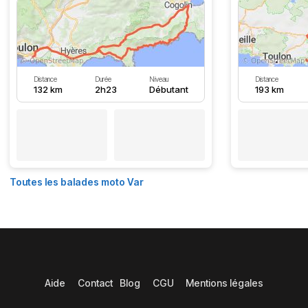
Distance
Durée
Niveau
Distance
132 km
2h23
Débutant
193 km
Toutes les balades moto Var
Aide
Contact
Blog
CGU
Mentions légales