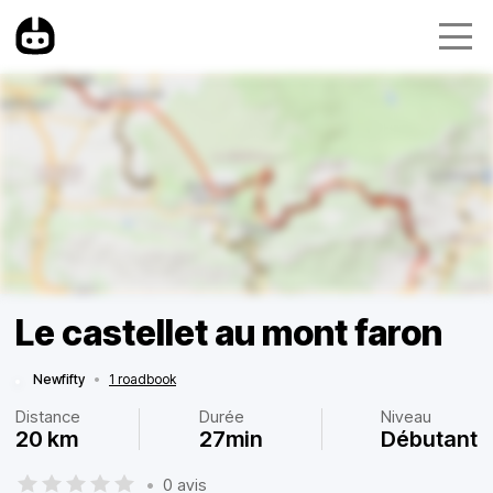
Le castellet au mont faron
Newfifty
•
1 roadbook
Distance
Durée
Niveau
20 km
27min
Débutant
•
0 avis