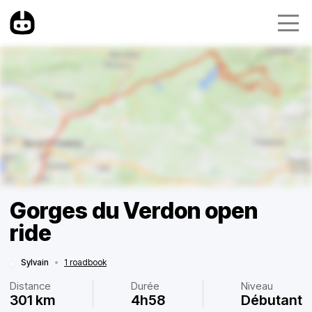
Gorges du Verdon open
ride
Sylvain
•
1 roadbook
Distance
Durée
Niveau
301 km
4h58
Débutant