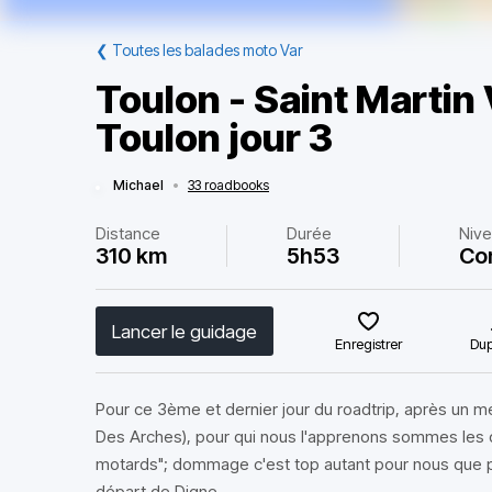
❮
Toutes les balades moto Var
Toulon - Saint Martin 
Toulon jour 3
Michael
•
33 roadbooks
Distance
Durée
Niv
310 km
5h53
Co
Lancer le guidage
Enregistrer
Dup
Pour ce 3ème et dernier jour du roadtrip, après un mé
Des Arches), pour qui nous l'apprenons sommes les d
motards"; dommage c'est top autant pour nous que p
départ de Digne.