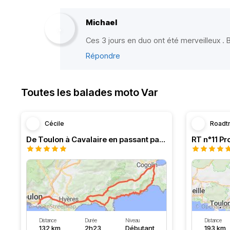
Michael
Ces 3 jours en duo ont été merveilleux .
Répondre
Toutes les balades moto Var
Cécile
Roadt
De Toulon à Cavalaire en passant par la côte
Distance
Durée
Niveau
Distance
132 km
2h23
Débutant
193 km