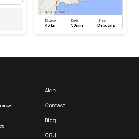
Distance
Durée
Niveau
45 km
53min
Débutant
Aide
Contact
France
Blog
nce
CGU