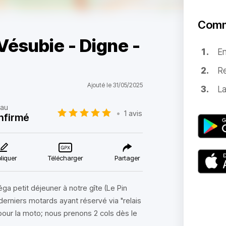
Comm
Vésubie - Digne -
E
Re
Ajouté le 31/05/2025
La
eau
•
1 avis
nfirmé
liquer
Télécharger
Partager
ga petit déjeuner à notre gîte (Le Pin
erniers motards ayant réservé via "relais
our la moto; nous prenons 2 cols dès le