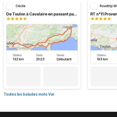
Cécile
Roadtrip M
De Toulon à Cavalaire en passant par la côte
Distance
Durée
Niveau
Distance
132 km
2h23
Débutant
193 km
Toutes les balades moto Var