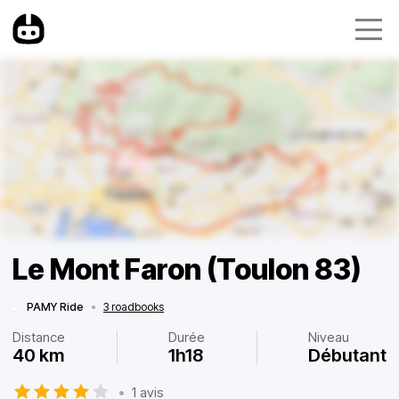
Le Mont Faron (Toulon 83)
PAMY Ride
•
3 roadbooks
Distance
Durée
Niveau
40 km
1h18
Débutant
•
1 avis