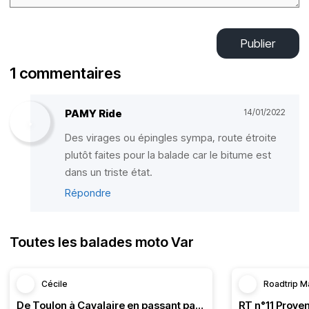
Publier
1 commentaires
PAMY Ride
14/01/2022
Des virages ou épingles sympa, route étroite
plutôt faites pour la balade car le bitume est
dans un triste état.
Répondre
Toutes les balades moto Var
Cécile
Roadtrip M
De Toulon à Cavalaire en passant par la côte