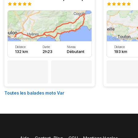
Distance
Durée
Niveau
Distance
132 km
2h23
Débutant
193 km
Toutes les balades moto Var