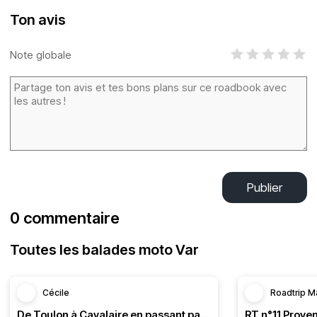
Ton avis
Note globale
Publier
0 commentaire
Toutes les balades moto Var
Cécile
Roadtrip M
De Toulon à Cavalaire en passant par la côte