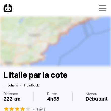
L Italie par la cote
Johann
•
1 roadbook
Distance
Durée
Niveau
222 km
4h38
Débutant
•
1 avis