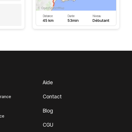
Distance
Durée
Niveau
45 km
53min
Débutant
Aide
Contact
France
Blog
nce
CGU