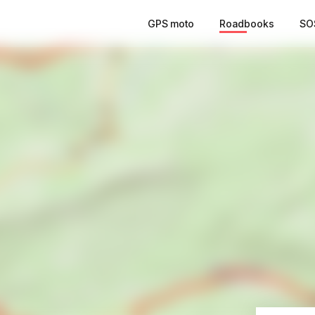
GPS moto
Roadbooks
SO