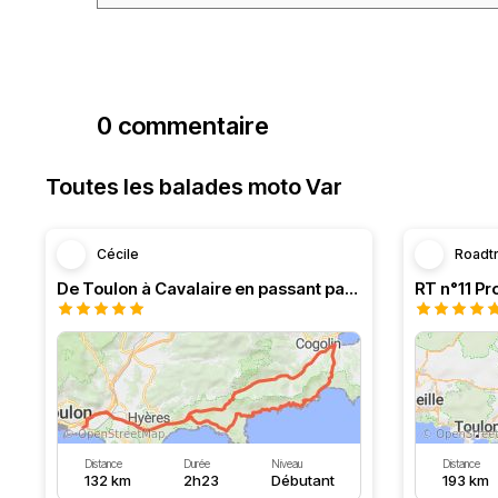
0 commentaire
Toutes les balades moto Var
Cécile
Roadt
De Toulon à Cavalaire en passant par la côte
Distance
Durée
Niveau
Distance
132 km
2h23
Débutant
193 km