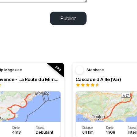
Publier
rip Magazine
Stephane
RT n°11 Provence - La Route du Mimosa
Cascade d'Aille (Var)
Durée
Niveau
Distance
Durée
Niveau
4h18
Débutant
64 km
1h08
Inte