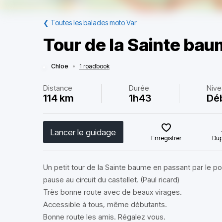
❮
Toutes les balades moto Var
Tour de la Sainte ba
Chloe
•
1 roadbook
Distance
Durée
Nive
114 km
1h43
Dé
Lancer le guidage
Enregistrer
Dup
Un petit tour de la Sainte baume en passant par le po
pause au circuit du castellet. (Paul ricard)
Très bonne route avec de beaux virages.
Accessible à tous, même débutants.
Bonne route les amis. Régalez vous.