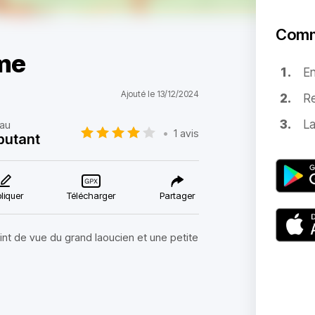
Comm
ume
E
Ajouté le 13/12/2024
Re
La
au
•
1 avis
butant
liquer
Télécharger
Partager
int de vue du grand laoucien et une petite