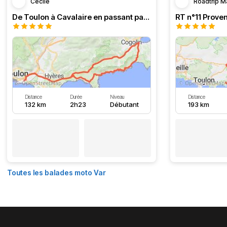
Cécile
Roadtrip M
De Toulon à Cavalaire en passant par la côte
Distance
Durée
Niveau
Distance
132 km
2h23
Débutant
193 km
Toutes les balades moto Var