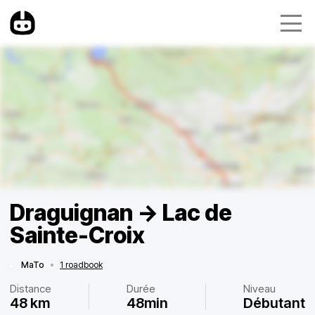
Draguignan -> Lac de
Sainte-Croix
MaTo
•
1 roadbook
Distance
Durée
Niveau
48 km
48min
Débutant