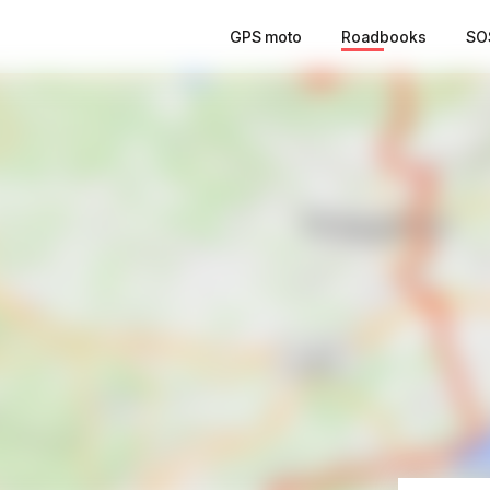
GPS moto
Roadbooks
SO