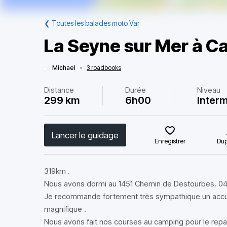
❮
Toutes les balades moto Var
La Seyne sur Mer à Ca
Michael
•
3 roadbooks
Distance
Durée
Niveau
299 km
6h00
Interm
Lancer le guidage
Enregistrer
Dup
319km .
Nous avons dormi au 1451 Chemin de Destourbes, 04
Je recommande fortement très sympathique un accuei
magnifique .
Nous avons fait nos courses au camping pour le repas