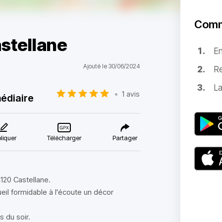
Comm
stellane
E
Ajouté le 30/06/2024
Re
La
•
1 avis
édiaire
liquer
Télécharger
Partager
120 Castellane.
l formidable à l'écoute un décor
 du soir.