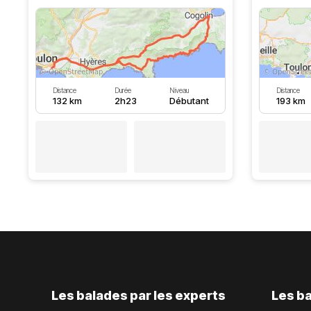
Distance
Durée
Niveau
Distance
132 km
2h23
Débutant
193 km
Les balades par les experts
Les ba