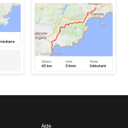
rmédiaire
Distance
Durée
Niveau
45 km
53min
Débutant
Aide