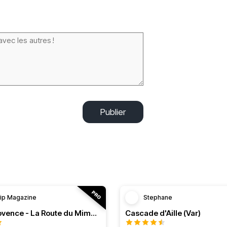
Publier
rip Magazine
Stephane
RT n°11 Provence - La Route du Mimosa
Cascade d'Aille (Var)