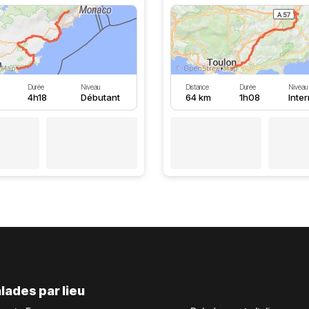
Durée
Niveau
Distance
Durée
Niveau
4h18
Débutant
64 km
1h08
Inte
lades par lieu