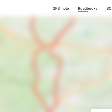
GPS moto
Roadbooks
SO