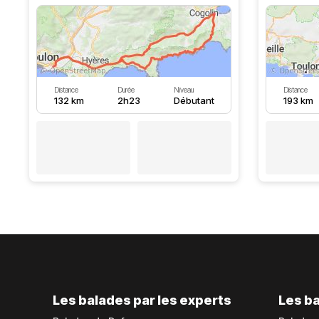
Distance
Durée
Niveau
Distance
132 km
2h23
Débutant
193 km
Les balades par les experts
Les ba