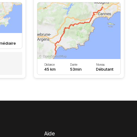
rmédiaire
Distance
Durée
Niveau
45 km
53min
Débutant
Aide