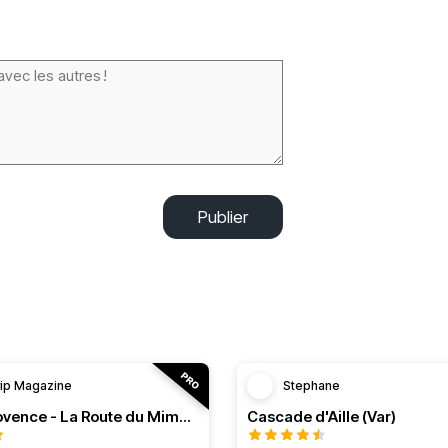
Publier
rip Magazine
Stephane
RT n°11 Provence - La Route du Mimosa
Cascade d'Aille (Var)