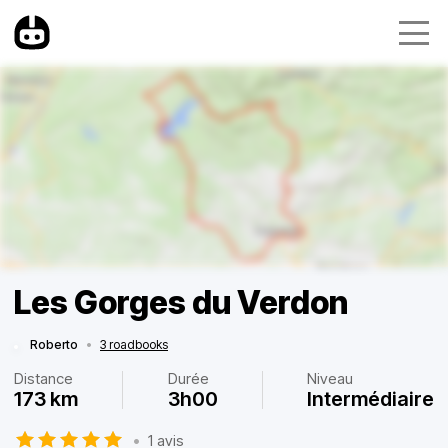
Les Gorges du Verdon
Roberto
•
3 roadbooks
Distance
Durée
Niveau
173 km
3h00
Intermédiaire
•
1 avis