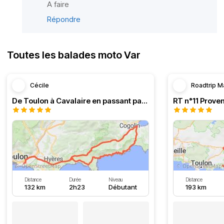
A faire
Répondre
Toutes les balades moto Var
Cécile
Roadtrip M
De Toulon à Cavalaire en passant par la côte
Distance
Durée
Niveau
Distance
132 km
2h23
Débutant
193 km